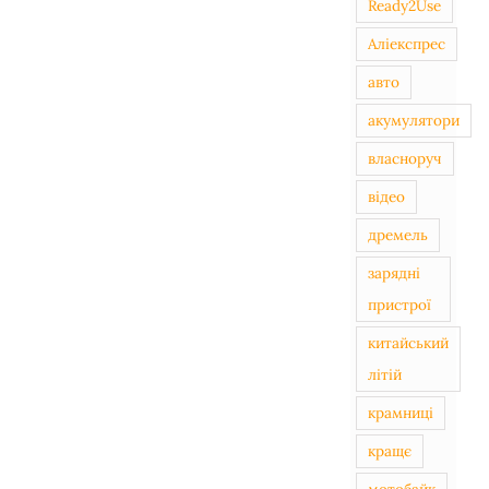
Ready2Use
Аліекспрес
авто
акумулятори
власноруч
відео
дремель
зарядні
пристрої
китайський
літій
крамниці
кращє
мотобайк