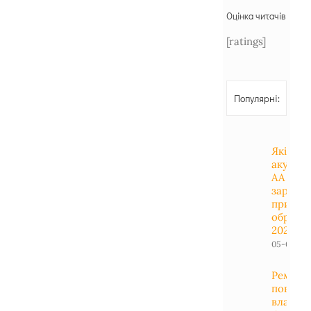
Оцінка читачів
[ratings]
Популярні:
Які
акумул
АА / АА
зарядн
пристрі
обрати 
2023 ро
05-01-202
Ремонт
поверб
власно