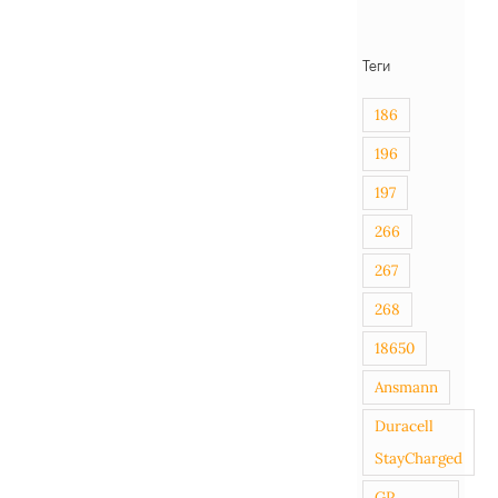
Теги
186
196
197
266
267
268
18650
Ansmann
Duracell
StayCharged
GP