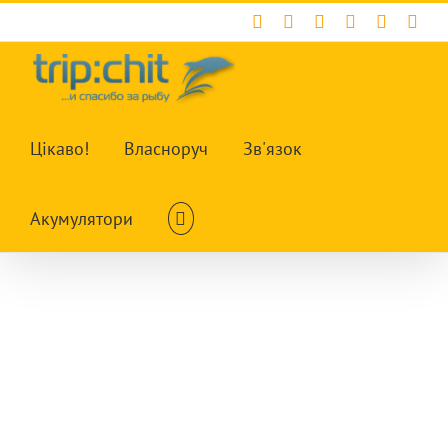
Skip
Facebook
X
Instagram
Pinterest
YouTub
Tum
to
content
Цікаво!
Власноруч
Зв'язок
Акумулятори