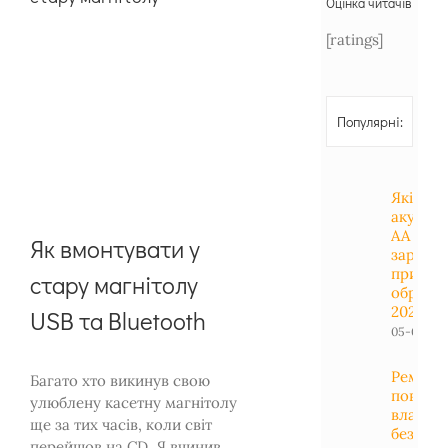
Оцінка читачів
[ratings]
Популярні:
Які
акумул
АА / АА
Як вмонтувати у
зарядн
пристрі
стару магнітолу
обрати 
2023 ро
USB та Bluetooth
05-01-202
Ремонт
Багато хто викинув свою
поверб
улюблену касетну магнітолу
власно
ще за тих часів, коли світ
без пай
перейшов на CD. Я вчинив