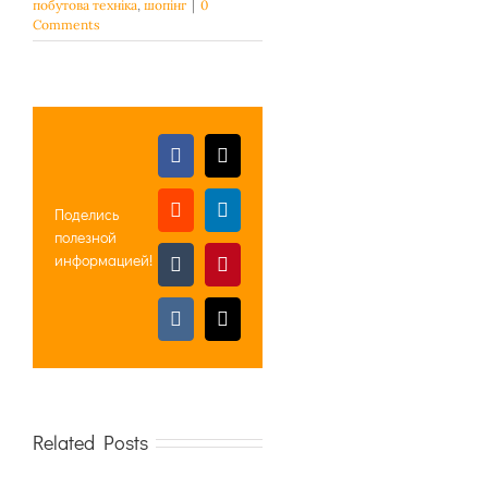
побутова техніка
,
шопінг
|
0
Comments
Facebook
X
Поделись
Reddit
LinkedIn
полезной
информацией!
Tumblr
Pinterest
Vk
Email
Related Posts
Прошивки
Живлення