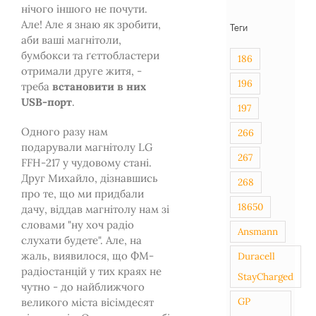
нічого іншого не почути.
Але! Але я знаю як зробити,
Теги
аби ваші магнітоли,
бумбокси та ґєттобластери
186
отримали друге житя, -
196
треба
встановити в них
USB-порт
.
197
Одного разу нам
266
подарували магнітолу LG
267
FFH-217 у чудовому стані.
Друг Михайло, дізнавшись
268
про те, що ми придбали
18650
дачу, віддав магнітолу нам зі
словами "ну хоч радіо
Ansmann
слухати будете". Але, на
жаль, виявилося, що ФМ-
Duracell
радіостанцій у тих краях не
StayCharged
чутно - до найближчого
GP
великого міста вісімдесят