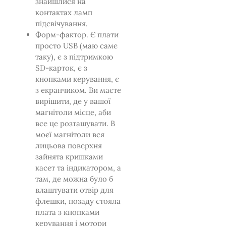
знайшлися на
контактах ламп
підсвічування.
Форм-фактор. Є плати
просто USB (маю саме
таку), є з підтримкою
SD-карток, є з
кнопками керування, є
з екранчиком. Ви маєте
вирішити, де у вашої
магнітоли місце, аби
все це розташувати. В
моєї магнітоли вся
лицьова поверхня
зайнята кришками
касет та індикатором, а
там, де можна було б
влаштувати отвір для
флешки, позаду стояла
плата з кнопками
керування і мотори