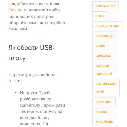
знадобитися зовсім інша.
Аліекспрес
Ось де
величезний вибір
авто
відповідних пристроїв,
обирайте самі, що потрібно
акумулятори
саме вам.
власноруч
відео
Як обрати USB-
дремель
плату
зарядні
пристрої
Параметри для вибору
плати:
китайський
літій
Напруга. Треба
розібрати вашу
крамниці
магнітолу і проміряти
тестером напругу на
кращє
виходах блоку
мотобайк
живлення. На