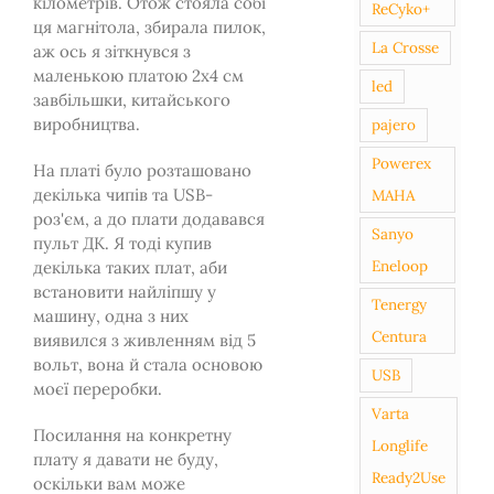
кілометрів. Отож стояла собі
ReCyko+
ця магнітола, збирала пилок,
La Crosse
аж ось я зіткнувся з
маленькою платою 2х4 см
led
завбільшки, китайського
виробництва.
pajero
Powerex
На платі було розташовано
декілька чипів та USB-
MAHA
роз'єм, а до плати додавався
Sanyo
пульт ДК. Я тоді купив
Eneloop
декілька таких плат, аби
встановити найліпшу у
Tenergy
машину, одна з них
Centura
виявился з живленням від 5
вольт, вона й стала основою
USB
моєї переробки.
Varta
Посилання на конкретну
Longlife
плату я давати не буду,
Ready2Use
оскільки вам може