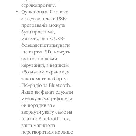
стрічкопротягу.
Функціонал. Як я вже
згадував, плати USB-
програвачів можуть
бути простими,
можуть, окрім USB-
флешек підтримувати
ще картки SD, можуть
бути з кнопками
керування, з великим
або малим екраном, а
також мати на борту
FM-радіо та Bluetooth.
Якщо ви фанат слухати
музику зі смартфону, я
би порадив вам
звернути увагу саме на
плати з Bluetooth, тоді
ваша магнітола
перетвориться не лише