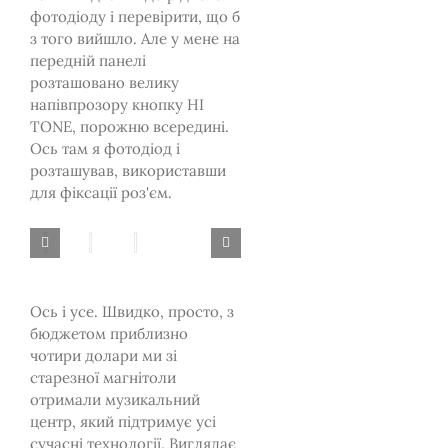
фотодіоду і перевірити, що б
з того вийшло. Але у мене на
передній панелі
розташовано велику
напівпрозору кнопку HI
TONE, порожню всередині.
Ось там я фотодіод і
розташував, використавши
для фіксації роз'єм.
Ось і усе. Швидко, просто, з
бюджетом приблизно
чотири долари ми зі
старезної магнітоли
отримали музикальний
центр, який підтримує усі
сучасні технології. Виглядає