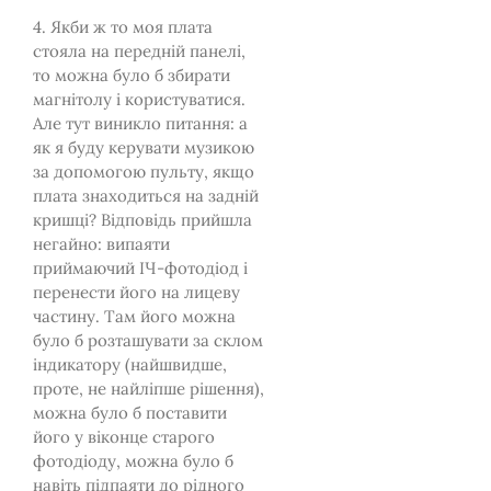
4. Якби ж то моя плата
стояла на передній панелі,
то можна було б збирати
магнітолу і користуватися.
Але тут виникло питання: а
як я буду керувати музикою
за допомогою пульту, якщо
плата знаходиться на задній
кришці? Відповідь прийшла
негайно: випаяти
приймаючий ІЧ-фотодіод і
перенести його на лицеву
частину. Там його можна
було б розташувати за склом
індикатору (найшвидше,
проте, не найліпше рішення),
можна було б поставити
його у віконце старого
фотодіоду, можна було б
навіть підпаяти до рідного