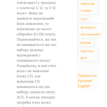
Аліекспресі у продажу
побутова
є плати на 5, 12, та 5-12
техніка
вольт. Якщо ви
знайдете відповідний
тест
блок живлення, то
фонари и
відповідно до нього
обирайте й USB-плату.
светильники
Переконайтеся, що він
шопінг
не вимикається під час
вибору режиму
ідеальні
відтворення з
речі
зовнішнього входу!
Наприклад, я мав п'ять
вольт на живленні
Українська
блоку CD, але
Русский
живлення CD
English
вимикалося під час
вибору джерела звуку
AUX. В моєму випадку
потрібні п'ять вольт