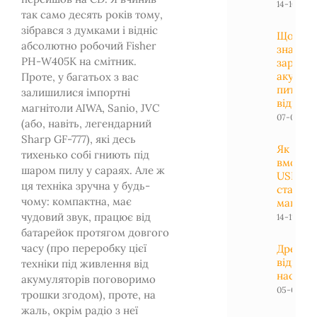
14-10-201
так само десять років тому,
зібрався з думками і відніс
Що тре
абсолютно робочий Fisher
знати п
PH-W405K на смітник.
заряд
акумуля
Проте, у багатьох з вас
питання
залишилися імпортні
відповід
магнітоли AIWA, Sanio, JVC
07-04-201
(або, навіть, легендарний
Sharp GF-777), які десь
Як
тихенько собі гниють під
вмонту
шаром пилу у сараях. Але ж
USB у
ця техніка зручна у будь-
стару
чому: компактна, має
магніто
чудовий звук, працює від
14-11-2016
батарейок протягом довгого
часу (про переробку цієї
Дремел
відгук т
техніки під живлення від
насадк
акумуляторів поговоримо
05-03-201
трошки згодом), проте, на
жаль, окрім радіо з неї