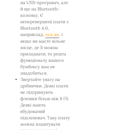
на USB-програвач, але
й ще на Bluetooth-
колонку. Є
неперевершені плати з
Bluetooth 4.0,
наприклад,
ося ця
, і
якщо ви маєте вільне
місце, де її можна
приладнати, то решта
функціоналу вашого
бумбоксу вам не
знадобиться.
Звертайте увагу на
дрібнички. Деякі плати
не підтримують
флешки більш ніж 8 Ґб.
Деякі мають
вбудований
підсилювач. Таку плату
можна влаштувати