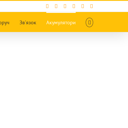
Facebook
X
Instagram
Pinterest
YouTube
Tumblr
оруч
Зв'язок
Акумулятори