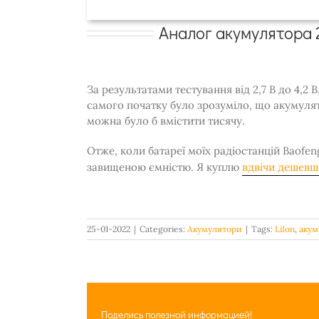
Аналог акумулятора 2
За результатами тестування від 2,7 В до 4,2 
самого початку було зрозуміло, що акумулят
можна було б вмістити тисячу.
Отже, коли батареї моїх радіостанцій Baofen
завищеною ємністю. Я куплю
вдвічи дешевш
25-01-2022
|
Categories:
Акумулятори
|
Tags:
LiIon
,
акум
Поделись полезной информацией!