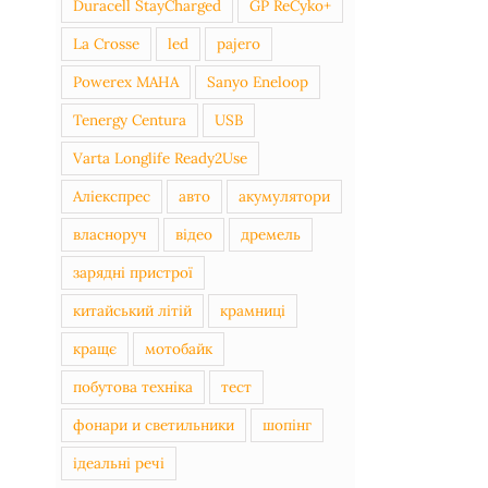
Duracell StayCharged
GP ReCyko+
La Crosse
led
pajero
Powerex MAHA
Sanyo Eneloop
Tenergy Centura
USB
Varta Longlife Ready2Use
Аліекспрес
авто
акумулятори
власноруч
відео
дремель
зарядні пристрої
китайський літій
крамниці
кращє
мотобайк
побутова техніка
тест
фонари и светильники
шопінг
ідеальні речі