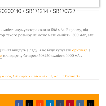
0200110 / SR171214 / SR170727
В, ємність акумулятора склала 598 мАг. В цілому, від
ор такого розміру не може мати ємність 1500 мАг, але
g BF-T1 вийдуть з ладу, я не буду купувати
оригінал
з
е
стандартну батарею 503450 ємністю 1000 мАг.
улятори
,
Аліекспрес
,
китайський літій
,
тест
|
0 Comments