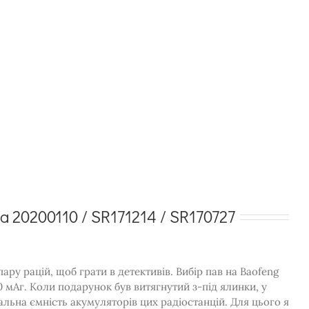
 20200110 / SR171214 / SR170727
ру рацій, щоб грати в детективів. Вибір пав на Baofeng
0 мАг. Коли подарунок був витягнутий з-під ялинки, у
альна ємність акумуляторів цих радіостанцій. Для цього я